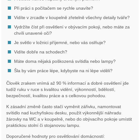
Při práci s počítačem se rychle unavíte?
Vidíte v zrcadle v koupelně zřetelně všechny detaily tváře?
Vydržíte číst při osvětlení v obývacím pokoji, nebo máte za
chvíli unavené oči?
Je světlo v ložnici příjemné, nebo vás oslňuje?
Vidíte dobře na schodech?
Máte doma nějaká poškozená svítidla nebo lampy?
Šla by vám práce lépe, kdybyste na ni lépe viděli?
Člověk zrakem vnímá až 90 % informací a dobré osvětlení jde
tudíž ruku v ruce s kvalitou vidění, výkonností, bdělostí,
bezpečností, kvalitou práce a s celkovou pohodou.
K zásadní změně často stačí vyměnit zářivku, namontovat
svítidlo nad kuchyňskou desku, použít výkonnější náhradu
žárovky na WC a v koupelně, nebo do obývacího pokoje umístit
praktickou stolní či stojanovou lampu.
Doporučené hodnoty pro osvětlování domácností: