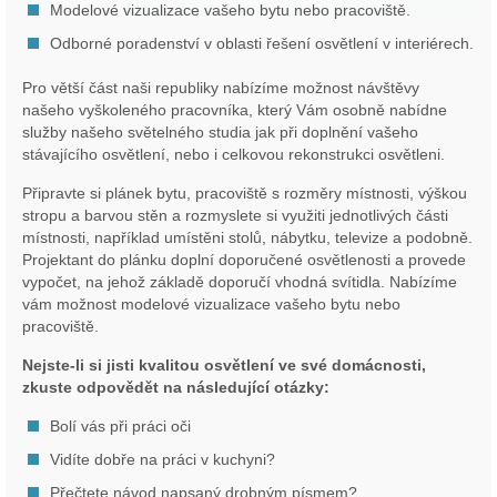
Modelové vizualizace vašeho bytu nebo pracoviště.
Odborné poradenství v oblasti řešení osvětlení v interiérech.
Pro větší část naši republiky nabízíme možnost návštěvy
našeho vyškoleného pracovníka, který Vám osobně nabídne
služby našeho světelného studia jak při doplnění vašeho
stávajícího osvětlení, nebo i celkovou rekonstrukci osvětleni.
Připravte si plánek bytu, pracoviště s rozměry místnosti, výškou
stropu a barvou stěn a rozmyslete si využiti jednotlivých části
místnosti, například umístěni stolů, nábytku, televize a podobně.
Projektant do plánku doplní doporučené osvětlenosti a provede
vypočet, na jehož základě doporučí vhodná svítidla. Nabízíme
vám možnost modelové vizualizace vašeho bytu nebo
pracoviště.
Nejste-li si jisti kvalitou osvětlení ve své domácnosti,
zkuste odpovědět na následující otázky:
Bolí vás při práci oči
Vidíte dobře na práci v kuchyni?
Přečtete návod napsaný drobným písmem?