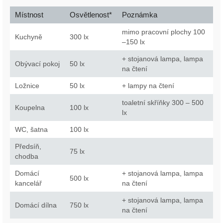
Místnost
Osvětlenost*
Poznámka
mimo pracovní plochy 100
Kuchyně
300 lx
–150 lx
+ stojanová lampa, lampa
Obývací pokoj
50 lx
na čtení
Ložnice
50 lx
+ lampy na čtení
toaletní skříňky 300 – 500
Koupelna
100 lx
lx
WC, šatna
100 lx
Předsíň,
75 lx
chodba
Domácí
+ stojanová lampa, lampa
500 lx
kancelář
na čtení
+ stojanová lampa, lampa
Domácí dílna
750 lx
na čtení