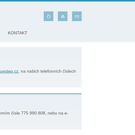
KONTAKT
luestep.cz
, na našich telefonních číslech
onním čísle 775 990 808, nebo na e-