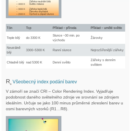
Tón
Tcp
Příklad – příroda
Příklad – umělé světlo
Slunce ~30 min. po
Teple bílý
do 3300 K
Žárovky
východu
Neutrálně
3300–5300 K
Ranní slunce
Nejrozšířenější zářivky
bílý
Zářivky s denním
Chladně bílý
nad 5300 K
Denní světlo
světlem
R
Všeobecný index podání barev
a
V zámoří se značí CRI – Color Rendering Index. Vyjadřuje
podobnost daného světelného zdroje ve srovnání se zdrojem
ideálním. Určuje se jako 100 minus průměrné zkreslení barev u
osmi barevných vzorků (R1…R8).