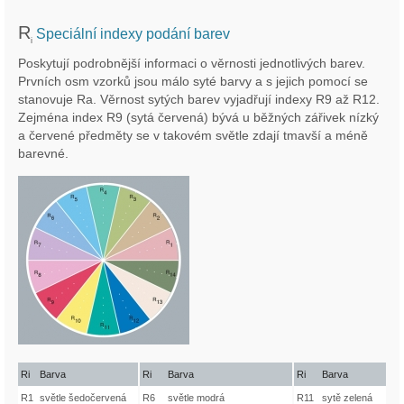
R
Speciální indexy podání barev
i
Poskytují podrobnější informaci o věrnosti jednotlivých barev.
Prvních osm vzorků jsou málo syté barvy a s jejich pomocí se
stanovuje Ra. Věrnost sytých barev vyjadřují indexy R9 až R12.
Zejména index R9 (sytá červená) bývá u běžných zářivek nízký
a červené předměty se v takovém světle zdají tmavší a méně
barevné.
Ri
Barva
Ri
Barva
Ri
Barva
R1
světle šedočervená
R6
světle modrá
R11
sytě zelená