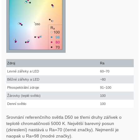
Zdroj
Ra
Levné zářivky a LED
60–70
Běžné zářivky a LED
~80
Plnospektrální zdroje
91–100
Žárovky (teplé světlo)
100
Denní světlo
100
Srovnání referenčního světla D50 se třemi druhy zářivek o
teplotě chromatičnosti 5000 K. Největší barevný posun
(zkreslení) nastává u Ra=70 (černé značky). Nejmenší je
naopak u Ra=98 (modré značky).