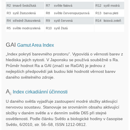
R2
tmavě šedožlutá
R7
světle fialová
R12
sytě modrá
R3
sytě žlutozelená
R8
světle červenopurpurová
R13
barva pleti
R4
středně žlutozelená
R9
sytě červená
R14
listová zeleň
R5
světle modrozelená
R10
sytě žlutá
GAI
Gamut Area Index
„Index pokrytí barevného prostoru“. Vypovídá o věrnosti barev z
hlediska jejich sytosti. V Japonsku se používá souběžně s Ra.
Průměr hodnot Ra a GAI (značí se RaGAI) je jednou z
nejlepších předpovědí jak budou lidé hodnotit věrnost barev
daného světelného zdroje.
A
Index cirkadiánní účinnosti
C
U daného světla vyjadřuje zastoupení modré složky aktivující
nervovou soustavu. Stanovuje se srovnáním obsahu aktivující
složky v daném světle a v denním světle D65 při stejné
osvětlenosti. Podle článku Světlo a biologické hodiny v časopise
Světlo, 6/2010, str. 56–58, ISSN 1212-0812.